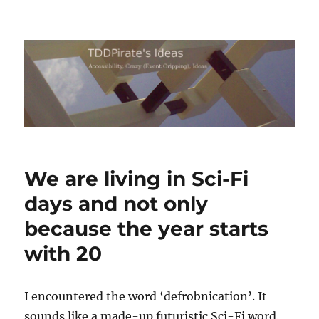
TDDPirate's Ideas
We are living in Sci-Fi
days and not only
because the year starts
with 20
I encountered the word ‘defrobnication’. It
sounds like a made-up futuristic Sci-Fi word.