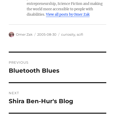
entrepreneurship, Science Fiction and making
the world more accessible to people with
disabilities.
View all posts by Omer Zak
Author
Posted
Categories
Omer Zak
2005-08-30
curiosity
,
scifi
on
Post
PREVIOUS
navigation
Bluetooth Blues
Previous
post:
NEXT
Shira Ben-Hur's Blog
Next
post: