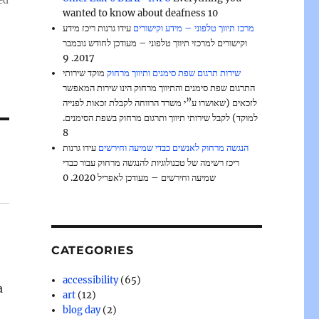
ed
wanted to know about deafness 10
מרכז תיווך טלפוני – מידע וקישורים
עידו גרנות ריכז מידע
וקישורים למרכזי תיווך טלפוני – מעודכן לחודש נובמבר
2017. 9
שירות תרגום שפת סימנים ותיווך מרחוק
מוקד שירותי
התרגום שפת סימנים והתיווך מרחוק הינו שירות המאפשר
לזכאים (שאושרו ע”י משרד הרווחה לקבלת זכאות לפנייה
למוקד) לקבל שירותי תיווך ותרגום מרחוק בשפת הסימנים.
8
הנגשה מרחוק לאנשים כבדי שמיעה וחירשים
עידו גרנות
ריכז רשימה של טכנולוגיות להנגשה מרחוק עבור כבדי
שמיעה וחירשים – מעודכן לאפריל 2020. 0
CATEGORIES
accessibility
(65)
a
art
(12)
blog day
(2)