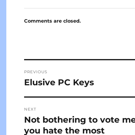
Comments are closed.
Post
PREVIOUS
navigation
Elusive PC Keys
Previous
post:
NEXT
Not bothering to vote me
Next
post:
you hate the most