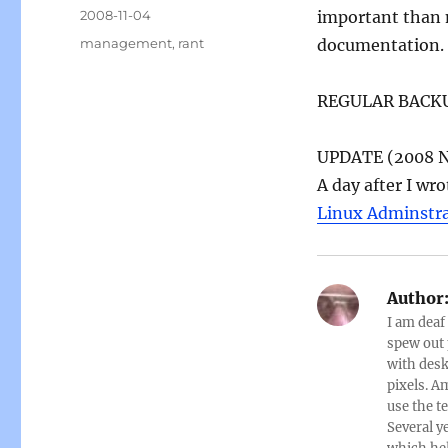
Posted
2008-11-04
important than 
on
Categories
management
,
rant
documentation.
REGULAR BACK
UPDATE (2008 N
A day after I wr
Linux Adminstr
Author
I am deaf
spew out 
with desk
pixels. A
use the 
Several y