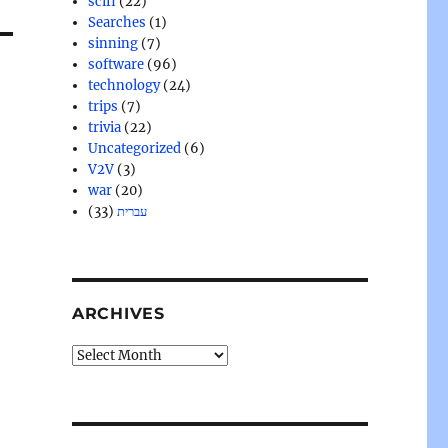
scifi
(22)
Searches
(1)
sinning
(7)
software
(96)
technology
(24)
trips
(7)
trivia
(22)
Uncategorized
(6)
V2V
(3)
war
(20)
(33)
עברית
ARCHIVES
Archives