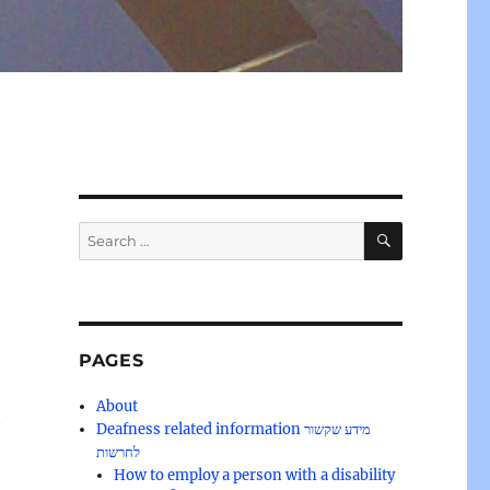
SEARCH
Search
for:
PAGES
About
t
Deafness related information מידע שקשור
לחרשות
How to employ a person with a disability